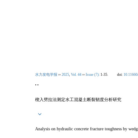
2026年08月07日 星期五
首 页
|
期刊介绍
水力发电学报
››
2025
,
Vol. 44
››
Issue (7)
: 1-35.
doi:
10.11660
• •
楔入劈拉法测定水工混凝土断裂韧度分析研究
Analysis on hydraulic concrete fracture toughness by wedg