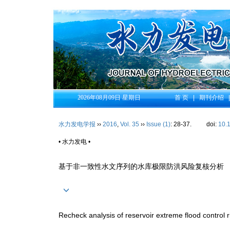
2026年08月09日 星期日
首 页
|
期刊介绍
水力发电学报
››
2016
,
Vol. 35
››
Issue (1)
: 28-37.
doi:
10.
• 水力发电 •
基于非一致性水文序列的水库极限防洪风险复核分析
Recheck analysis of reservoir extreme flood control 