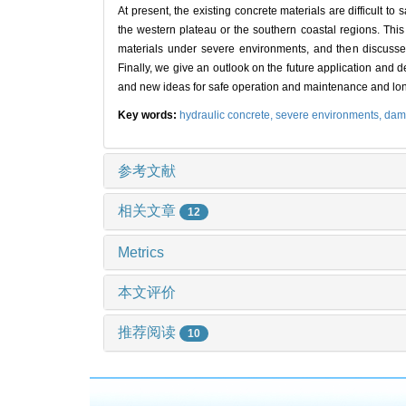
At present, the existing concrete materials are difficult to
the western plateau or the southern coastal regions. Thi
materials under severe environments, and then discusse
Finally, we give an outlook on the future application and d
and new ideas for safe operation and maintenance and long
Key words:
hydraulic concrete,
severe environments,
dam
参考文献
相关文章
12
Metrics
本文评价
推荐阅读
10