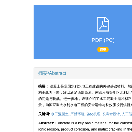
PDF (PC)
809
摘要/Abstract
摘要：
混凝土是我国水利水电工程建设的关键基础材料。然
构承载力下降，难以满足西部高原、南部沿海等地区水利水
的问题与挑战。进一步地，详细介绍了水工混凝土结构材料
景，为国家重大水利水电工程的安全运维与长效服役提供新
关键词:
水工混凝土,
严酷环境,
劣化机理,
长寿命设计,
人工
Abstract:
Concrete is a key basic material for the constr
ionic erosion, product corrosion, and matrix cracking in t