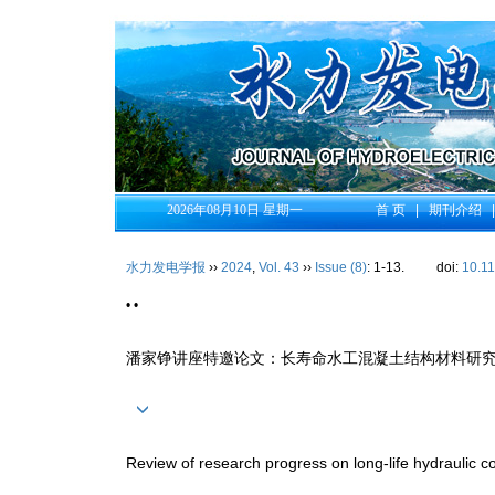
2026年08月10日 星期一
首 页
|
期刊介绍
水力发电学报
››
2024
,
Vol. 43
››
Issue (8)
: 1-13.
doi:
10.1
• •
潘家铮讲座特邀论文：长寿命水工混凝土结构材料研
Review of research progress on long-life hydraulic co