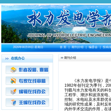
2026年08月09日 星期日
首 页
|
期刊介绍
|
编委会
|
投稿
期刊介绍
在线办公
《水力发电学报》是
1982
年创刊定为季刊，
20
刊载与水力发电有关的科
工程学、潮汐和波浪发电
控制、水电站及水库群优
域的研究性成果；及时反
内外学术交流的作用，在