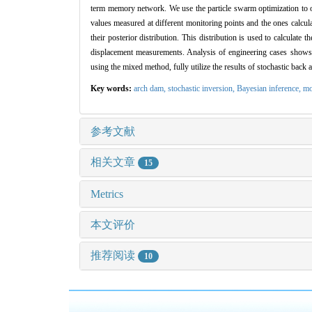
term memory network. We use the particle swarm optimization to o
values measured at different monitoring points and the ones calcula
their posterior distribution. This distribution is used to calcula
displacement measurements. Analysis of engineering cases shows t
using the mixed method, fully utilize the results of stochastic back 
Key words:
arch dam,
stochastic inversion,
Bayesian inference,
mo
参考文献
相关文章
15
Metrics
本文评价
推荐阅读
10