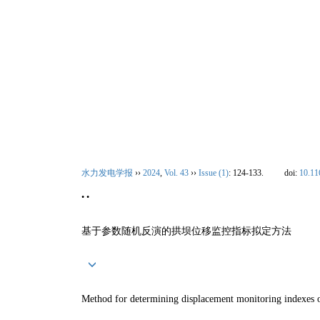
2026年08月09日 星期日
首 页
|
期刊介绍
水力发电学报
››
2024
,
Vol. 43
››
Issue (1)
: 124-133.
doi:
10.11
• •
基于参数随机反演的拱坝位移监控指标拟定方法
Method for determining displacement monitoring indexes of