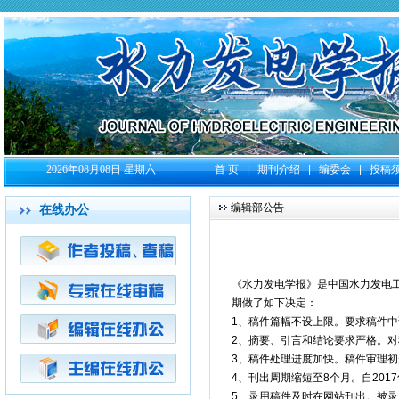
2026年08月08日 星期六
首 页
|
期刊介绍
|
编委会
|
投稿
编辑部公告
在线办公
《水力发电学报》是中国水力发电
期做了如下决定：
1、稿件篇幅不设上限。要求稿件中
2、摘要、引言和结论要求严格。
3、稿件处理进度加快。稿件审理
4、刊出周期缩短至8个月。自201
5、录用稿件及时在网站刊出。被