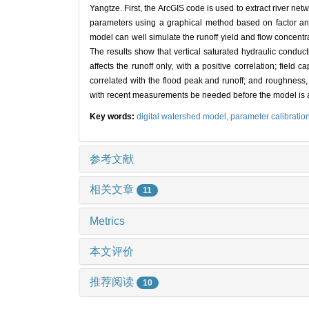
Yangtze. First, the ArcGIS code is used to extract river net
parameters using a graphical method based on factor analy
model can well simulate the runoff yield and flow concentr
The results show that vertical saturated hydraulic conducti
affects the runoff only, with a positive correlation; field
correlated with the flood peak and runoff; and roughness, 
with recent measurements be needed before the model is ap
Key words:
digital watershed model,
parameter calibratio
参考文献
相关文章
11
Metrics
本文评价
推荐阅读
10