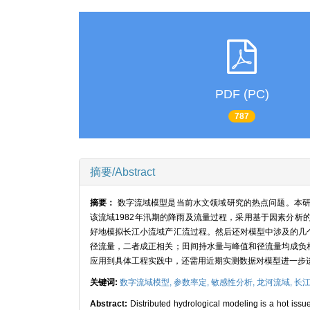
PDF (PC)
787
摘要/Abstract
摘要：
数字流域模型是当前水文领域研究的热点问题。本研
该流域1982年汛期的降雨及流量过程，采用基于因素分析的
好地模拟长江小流域产汇流过程。然后还对模型中涉及的几
径流量，二者成正相关；田间持水量与峰值和径流量均成负
应用到具体工程实践中，还需用近期实测数据对模型进一步
关键词:
数字流域模型,
参数率定,
敏感性分析,
龙河流域,
长
Abstract:
Distributed hydrological modeling is a hot issu