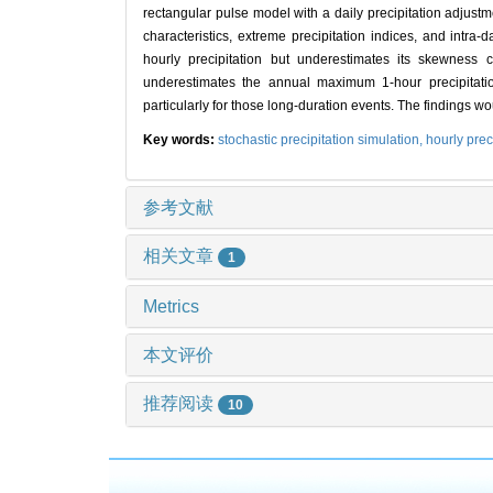
rectangular pulse model with a daily precipitation adjust
characteristics, extreme precipitation indices, and intra
hourly precipitation but underestimates its skewness co
underestimates the annual maximum 1-hour precipitation 
particularly for those long-duration events. The findings wou
Key words:
stochastic precipitation simulation,
hourly prec
参考文献
相关文章
1
Metrics
本文评价
推荐阅读
10