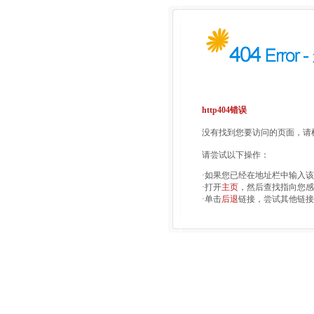
http404错误
没有找到您要访问的页面，请检
请尝试以下操作：
·如果您已经在地址栏中输入
·打开
主页
，然后查找指向您感
·单击
后退
链接，尝试其他链接