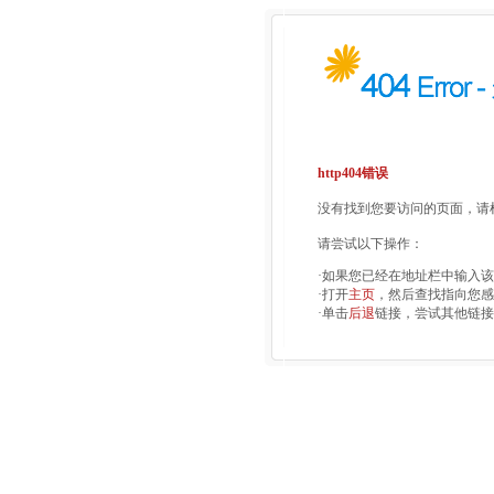
http404错误
没有找到您要访问的页面，请检
请尝试以下操作：
·如果您已经在地址栏中输入
·打开
主页
，然后查找指向您感
·单击
后退
链接，尝试其他链接